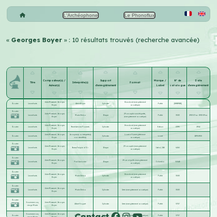
L'Archéophone
Le Phonoflux
«
Georges Boyer
» : 10 résultats trouvés (recherche avancée)
Compositeur(s) /
Support
Marque /
N° de
Date
Titre
Interprète(s)
Format
Auteur(s)
d'enregistrement
Label
catalogue
d'enregistrement
Jules Massenet
;
Georges
Standard (enregistrement
Écouter
Les enfants
Alexis Boyer
Cylindre
Pathé
[VERIFIER]
Boyer
acoustique)
Écouter
Jules Massenet
;
Georges
29 cm saphir sans étiquette,
Les enfants
Marie Delna
Disque
Pathé
3503
1903-07-xx - 1903-09-xx
Boyer
(enregistrement acoustique)
Jules Massenet
;
Georges
Standard (enregistrement
Écouter
Les enfants
René-Antoine Fournets
Cylindre
Edison
17195
1904
Boyer
acoustique)
Jules Massenet
;
Georges
Anonyme(s) ou interprète(s)
Lioret n°3 (enregistrement
Écouter
Les enfants
Cylindre
Lioret
1895-1900
Boyer
non identifié(s)
acoustique)
Écouter
Jules Massenet
;
Georges
29 cm saphir (enregistrement
Les enfants
Brutus Tarquini d'Or
Disque
Idéal, CGE
6265
Boyer
acoustique)
Écouter
Jules Massenet
;
Georges
25 cm aiguille (enregistrement
Les enfants
Paul Aumonier
Disque
Columbia
50043
Boyer
acoustique)
Écouter
Jules Massenet
;
Georges
Standard (enregistrement
Les enfants
Marie Delna
Cylindre
Pathé
3503
Boyer
acoustique)
Écouter
Jules Massenet
;
Georges
Les enfants
Marie Delna
Cylindre
Inter (enregistrement acoustique)
Pathé
3503
Boyer
Écouter
Souvenez-vous,
Jules Massenet
;
Georges
Albert Vaguet
Cylindre
Inter (enregistrement acoustique)
Pathé
3757
vierge Marie
Boyer
Contact
Souvenez-vous,
Jules Massenet
;
Georges
Écouter
Albert Vaguet
Cylindre
Inter (enregistrement acoustique)
Pathé
3757
vierge Marie
Boyer