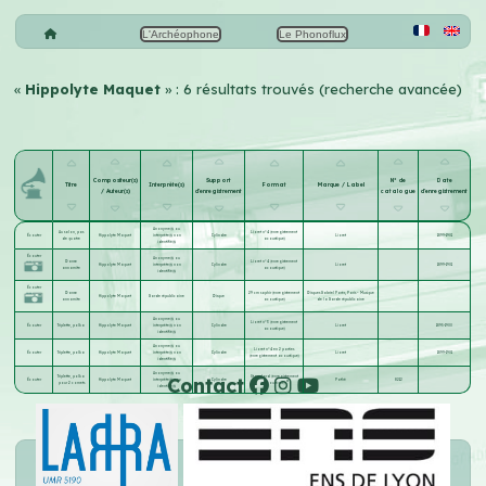
L'Archéophone
Le Phonoflux
«
Hippolyte Maquet
» : 6 résultats trouvés (recherche avancée)
Compositeur(s)
Support
N° de
Date
Titre
Interprète(s)
Format
Marque / Label
/ Auteur(s)
d'enregistrement
catalogue
d'enregistrement
Anonyme(s) ou
Au salon, pas
Lioret n°4 (enregistrement
Écouter
Hippolyte Maquet
interprète(s) non
Cylindre
Lioret
1899-1901
de quatre
acoustique)
identifié(s)
Écouter
Anonyme(s) ou
Danse
Lioret n°4 (enregistrement
Hippolyte Maquet
interprète(s) non
Cylindre
Lioret
1899-1901
annamite
acoustique)
identifié(s)
Écouter
Danse
29 cm saphir (enregistrement
Disques Gabriel Parès, Paris – Musique
Hippolyte Maquet
Garde républicaine
Disque
annamite
acoustique)
de la Garde républicaine
Anonyme(s) ou
Lioret n°3 (enregistrement
Écouter
Triplette, polka
Hippolyte Maquet
interprète(s) non
Cylindre
Lioret
1895-1900
acoustique)
identifié(s)
Anonyme(s) ou
Lioret n°4 en 2 parties
Écouter
Triplette, polka
Hippolyte Maquet
interprète(s) non
Cylindre
Lioret
1899-1901
(enregistrement acoustique)
identifié(s)
Anonyme(s) ou
Contact
Triplette, polka
Standard (enregistrement
Écouter
Hippolyte Maquet
interprète(s) non
Cylindre
Pathé
8212
pour 2 cornets
acoustique)
identifié(s)