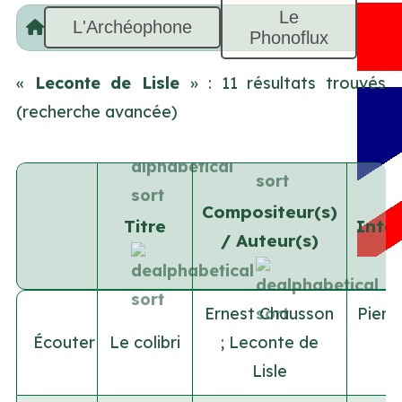
Le
L'Archéophone
Phonoflux
«
Leconte de Lisle
» : 11 résultats trouvés
(recherche avancée)
Compositeur(s)
Titre
Inter
/ Auteur(s)
Ernest Chausson
Pierr
Écouter
Le colibri
;
Leconte de
F
Lisle
Po