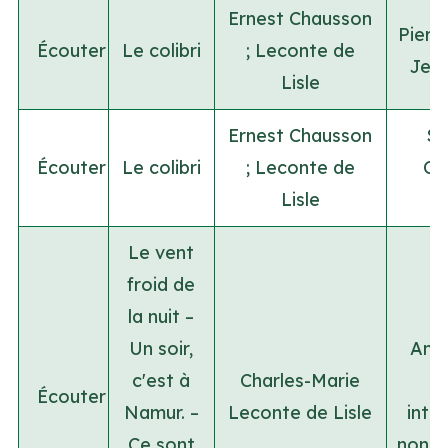
Ernest Chausson
Pierr
Écouter
Le colibri
;
Leconte de
Jea
Lisle
Ernest Chausson
Su
Écouter
Le colibri
;
Leconte de
Ce
Lisle
V
Le vent
froid de
la nuit –
Un soir,
Ano
c'est à
Charles-Marie
Écouter
Namur. –
Leconte de Lisle
inte
Ce sont
non id