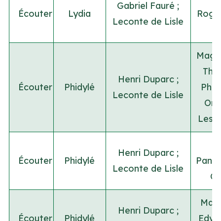
Gabriel Fauré
;
Écouter
Lydia
Roger
Leconte de Lisle
Magg
The
Henri Duparc
;
Écouter
Phidylé
Phil
Leconte de Lisle
Orc
Lesl
C
Henri Duparc
;
Écouter
Phidylé
Panz
Leconte de Lisle
Co
Mari
Henri Duparc
;
Écouter
Phidylé
Edvi