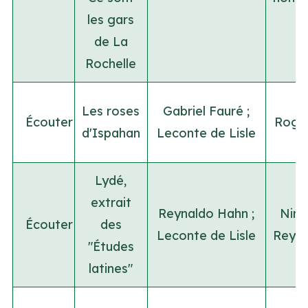
les gars
de La
Rochelle
Les roses
Gabriel Fauré
;
Écouter
Roger
d'Ispahan
Leconte de Lisle
Lydé,
extrait
Reynaldo Hahn
;
Nino
Écouter
des
Leconte de Lisle
Reyna
"Études
latines"