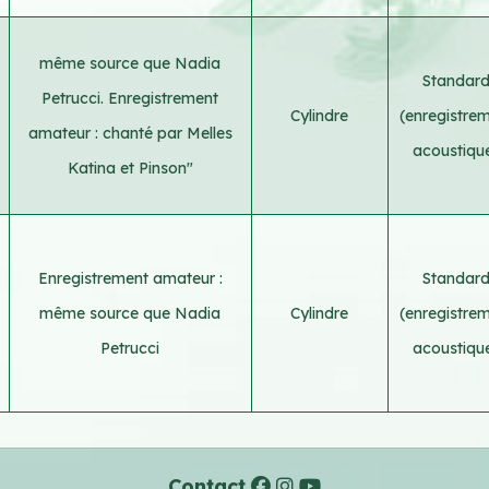
même source que Nadia
Standar
Petrucci. Enregistrement
Cylindre
(enregistre
amateur : chanté par Melles
acoustiqu
Katina et Pinson"
Enregistrement amateur :
Standar
même source que Nadia
Cylindre
(enregistre
Petrucci
acoustiqu
Contact