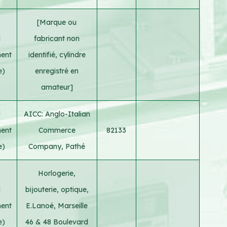
[Marque ou
d
fabricant non
ment
identifié, cylindre
e)
enregistré en
amateur]
d
AICC: Anglo-Italian
ment
Commerce
82133
e)
Company, Pathé
Horlogerie,
d
bijouterie, optique,
ment
E.Lanoë, Marseille
e)
46 & 48 Boulevard