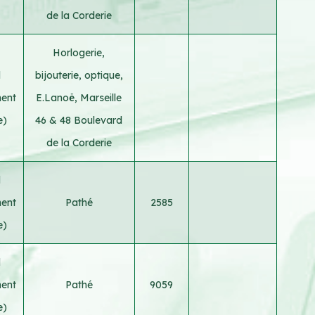
de la Corderie
Horlogerie,
d
bijouterie, optique,
ment
E.Lanoë, Marseille
e)
46 & 48 Boulevard
de la Corderie
d
ment
Pathé
2585
e)
d
ment
Pathé
9059
e)