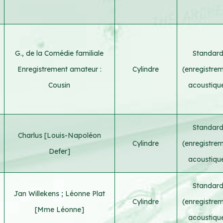
G., de la Comédie familiale
Standar
Enregistrement amateur :
Cylindre
(enregistre
Cousin
acoustiqu
Standar
Charlus [Louis-Napoléon
Cylindre
(enregistre
Defer]
acoustiqu
Standar
Jan Willekens
;
Léonne Plat
Cylindre
(enregistre
[Mme Léonne]
acoustiqu