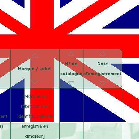
N° de
Date
Marque / Label
catalogue
d'enregistrement
[Marque ou
d
fabricant non
ment
identifié, cylindre
e)
enregistré en
amateur]