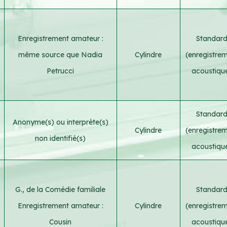
Enregistrement amateur :
Standar
même source que Nadia
Cylindre
(enregistre
Petrucci
acoustiqu
Standar
Anonyme(s) ou interprète(s)
Cylindre
(enregistre
non identifié(s)
acoustiqu
G., de la Comédie familiale
Standar
Enregistrement amateur :
Cylindre
(enregistre
Cousin
acoustiqu