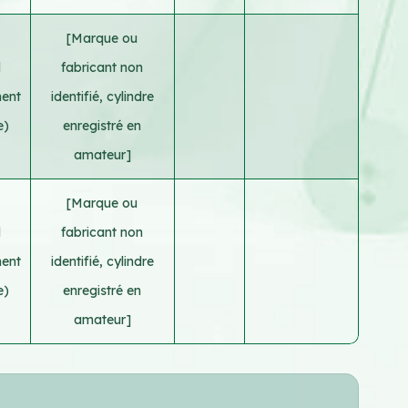
[Marque ou
d
fabricant non
ment
identifié, cylindre
e)
enregistré en
amateur]
[Marque ou
d
fabricant non
ment
identifié, cylindre
e)
enregistré en
amateur]