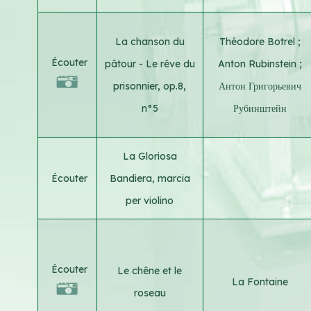
La chanson du
Théodore Botrel
;
Écouter
pâtour - Le rêve du
Anton Rubinstein
;
prisonnier, op.8,
Антон Григорьевич
n°5
Рубинштейн
La Gloriosa
Écouter
Bandiera, marcia
per violino
Écouter
Le chêne et le
La Fontaine
roseau