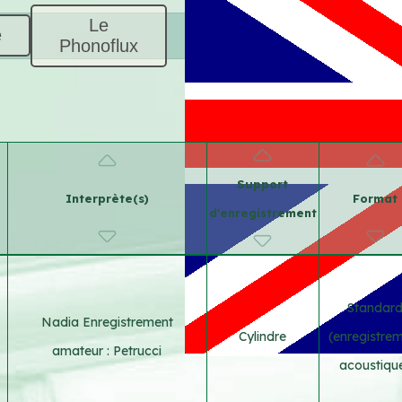
Le
e
Phonoflux
Support
Interprète(s)
Format
d'enregistrement
Standar
Nadia Enregistrement
Cylindre
(enregistre
amateur : Petrucci
acoustiqu