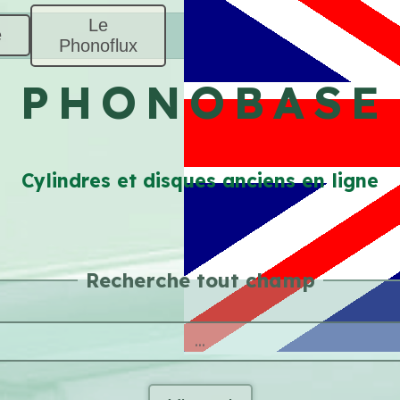
Le
e
Phonoflux
P H O N O B A S E
Cylindres et disques anciens en ligne
Recherche tout champ