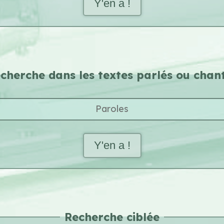
Y'en a !
cherche dans les
textes parlés ou chan
Y'en a !
Recherche ciblée