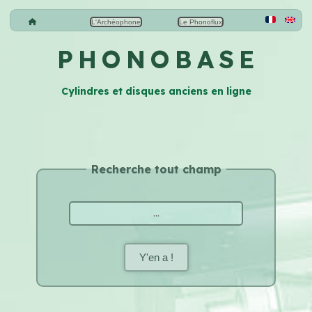
L'Archéophone
Le Phonoflux
P H O N O B A S E
Cylindres et disques anciens en ligne
Recherche tout champ
Y'en a !