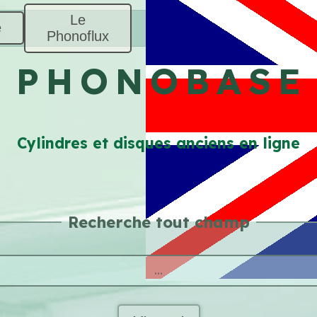
Le
e
Phonoflux
P H O N O B A S E
Cylindres et disques anciens en ligne
Recherche tout champ