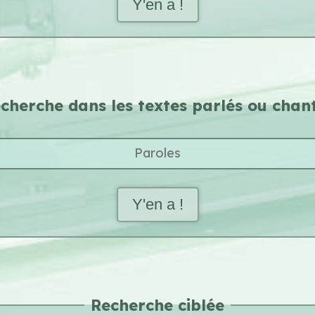
Y'en a !
cherche dans les
textes parlés ou chan
Y'en a !
Recherche ciblée