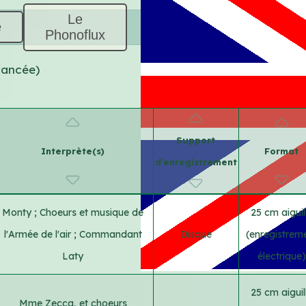
Le
e
Phonoflux
vancée)
Support
Interprète(s)
Format
d'enregistrement
Monty
;
Choeurs et musique de
25 cm aiguil
l'Armée de l'air
;
Commandant
Disque
(enregistrem
Laty
électrique)
25 cm aiguil
Mme Zecca, et choeurs