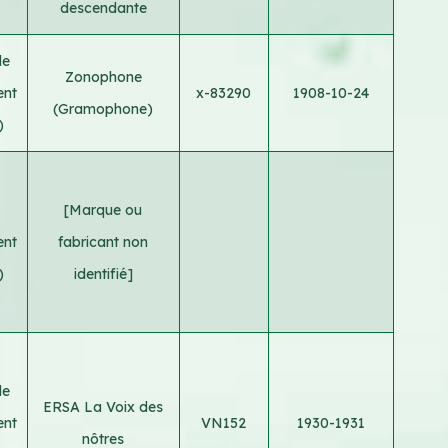
descendante
le
Zonophone
ent
x-83290
1908-10-24
(Gramophone)
)
[Marque ou
ent
fabricant non
)
identifié]
le
ERSA La Voix des
ent
VN152
1930-1931
nôtres