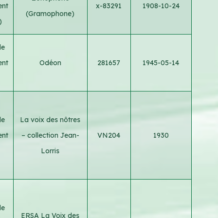
ent
x-83291
1908-10-24
(Gramophone)
)
le
ent
Odéon
281657
1945-05-14
le
La voix des nôtres
ent
– collection Jean-
VN204
1930
Lorris
le
ERSA La Voix des