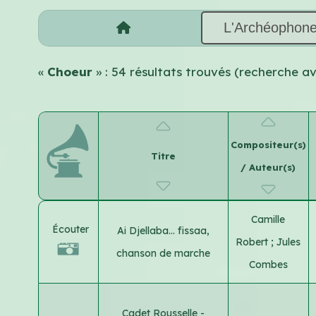
L'Archéophon
«
Choeur
» : 54 résultats trouvés (recherche a
Compositeur(s)
Titre
/ Auteur(s)
Camille
Écouter
Ai Djellaba… fissaa,
Robert
;
Jules
chanson de marche
Combes
Cadet Rousselle -