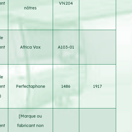
ent
VN204
nôtres
le
ent
Africa Vox
A103-01
le
ent
Perfectaphone
1486
1917
)
[Marque ou
ent
fabricant non