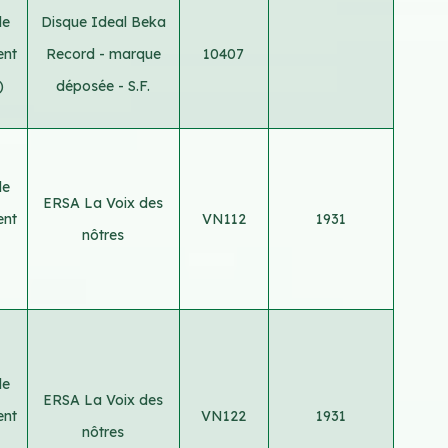
le
Disque Ideal Beka
ent
Record - marque
10407
)
déposée - S.F.
le
ERSA La Voix des
ent
VN112
1931
nôtres
le
ERSA La Voix des
ent
VN122
1931
nôtres