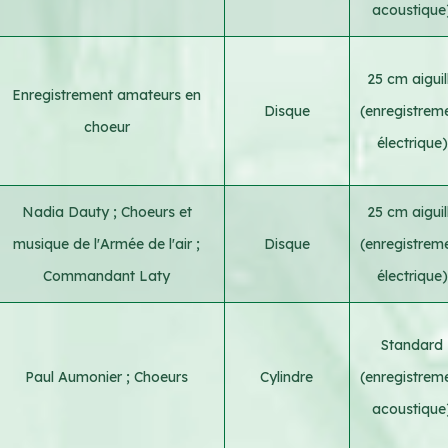
acoustique
25 cm aiguil
Enregistrement amateurs en
Disque
(enregistrem
choeur
électrique)
Nadia Dauty
;
Choeurs et
25 cm aiguil
musique de l'Armée de l'air
;
Disque
(enregistrem
Commandant Laty
électrique)
Standard
Paul Aumonier
;
Choeurs
Cylindre
(enregistrem
acoustique