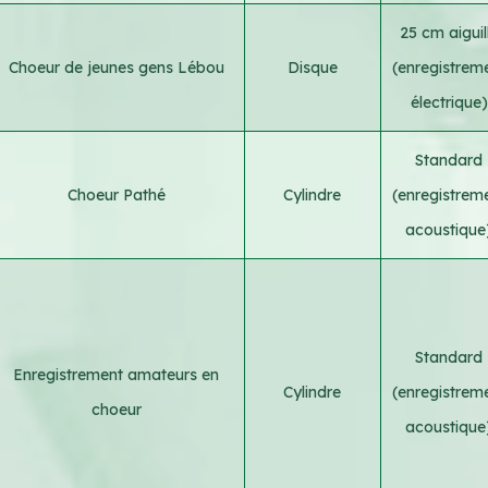
25 cm aiguil
Choeur de jeunes gens Lébou
Disque
(enregistrem
électrique)
Standard
Choeur Pathé
Cylindre
(enregistrem
acoustique
Standard
Enregistrement amateurs en
Cylindre
(enregistrem
choeur
acoustique