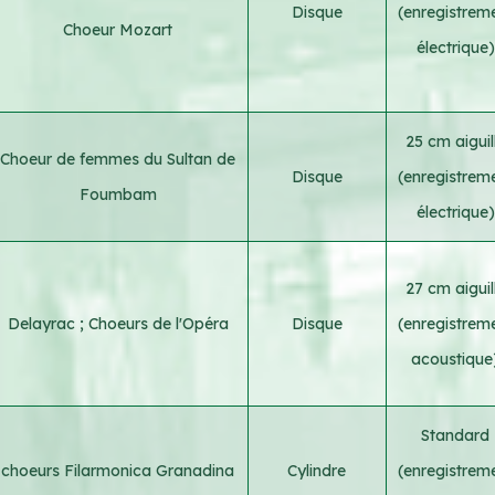
Disque
(enregistrem
Choeur Mozart
électrique)
25 cm aiguil
Choeur de femmes du Sultan de
Disque
(enregistrem
Foumbam
électrique)
27 cm aiguil
Delayrac
;
Choeurs de l'Opéra
Disque
(enregistrem
acoustique
Standard
choeurs Filarmonica Granadina
Cylindre
(enregistrem