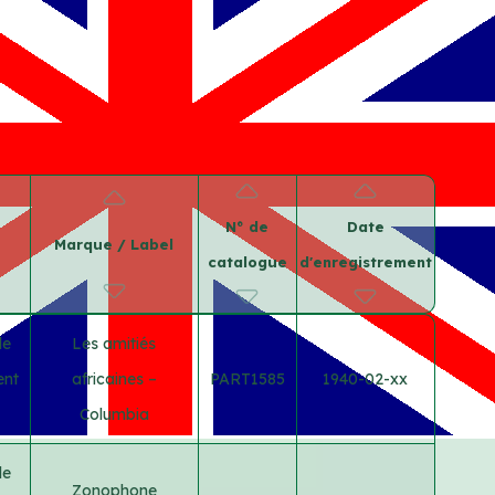
N° de
Date
Marque / Label
catalogue
d'enregistrement
le
Les amitiés
ent
africaines –
PART1585
1940-02-xx
Columbia
le
Zonophone