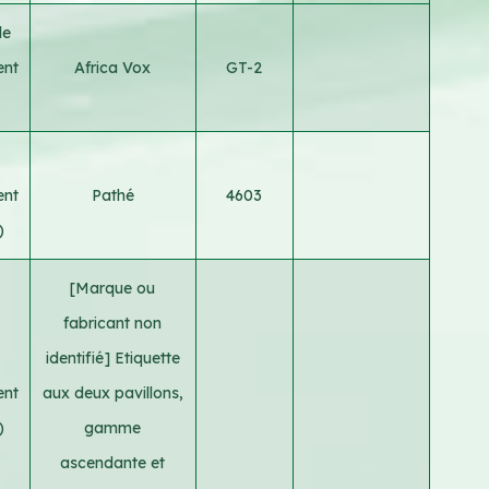
le
ent
Africa Vox
GT-2
ent
Pathé
4603
)
[Marque ou
fabricant non
identifié] Etiquette
ent
aux deux pavillons,
)
gamme
ascendante et