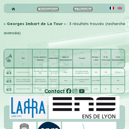
L'Archéophone
Le Phonoflux
«
Georges Imbart de La Tour
» : 3 résultats trouvés (recherche
avancée)
Compositeur(s) /
Support
Marque /
N° de
Date
Titre
Interprète(s)
Format
Auteur(s)
d'enregistrement
Label
catalogue
d'enregistrement
Écouter
Richard Wagner
;
Charles
Georges Imbart
29 cm saphir sans étiquette,
Lohengrin ; récit du Graal
Disque
Pathé
4581
1906-09-xx ?
Nuitter
de La Tour
(enregistrement acoustique)
Écouter
Manon ; ah ! Fuyez, douce
Jules Massenet
;
Henri
Georges Imbart
30 cm aiguille (enregistrement
Disque
Pyral alu 41081
1941
image (air de Saint Sulpice)
Meilhac
;
Philippe Gille
de La Tour
électrique)
Écouter
Richard Wagner
;
Charles
Georges Imbart
29 cm saphir sans étiquette,
Contact
Tannhaüser ; hymne à Vénus
Disque
Pathé
273
1907
Nuitter
de La Tour
(enregistrement acoustique)