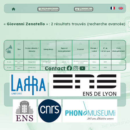
L'Archéophone
Le Phonoflux
«
Giovanni Zenatello
» : 2 résultats trouvés (recherche avancée)
Compositeur(s) /
Support
Marque /
N° de
Date
Titre
Interprète(s)
Format
Auteur(s)
d'enregistrement
Label
catalogue
d'enregistrement
Aïda ; la fatal
Marie Rappold
;
Giovanni
Blue Amberol (enregistrement
Écouter
Giuseppe Verdi
Cylindre
Edison
28259
pietra
Zenatello
acoustique)
Contact
Aïda ; la fatal
Marie Rappold
;
Giovanni
Blue Amberol (enregistrement
Écouter
Giuseppe Verdi
Cylindre
Edison
28259
pietra
Zenatello
acoustique)