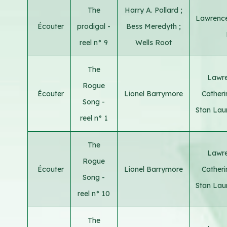
The
Harry A. Pollard
;
Lawrence
Écouter
prodigal -
Bess Meredyth
;
reel n° 9
Wells Root
The
Lawre
Rogue
Écouter
Lionel Barrymore
Cather
Song -
Stan Lau
reel n° 1
The
Lawre
Rogue
Écouter
Lionel Barrymore
Cather
Song -
Stan Lau
reel n° 10
The