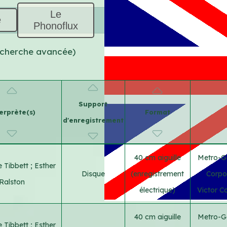
Le
e
Phonoflux
recherche avancée)
Support
erprète(s)
Format
d'enregistrement
40 cm aiguille
Metro-G
 Tibbett
;
Esther
Disque
(enregistrement
Corpo
Ralston
électrique)
Victor C
40 cm aiguille
Metro-G
 Tibbett
;
Esther