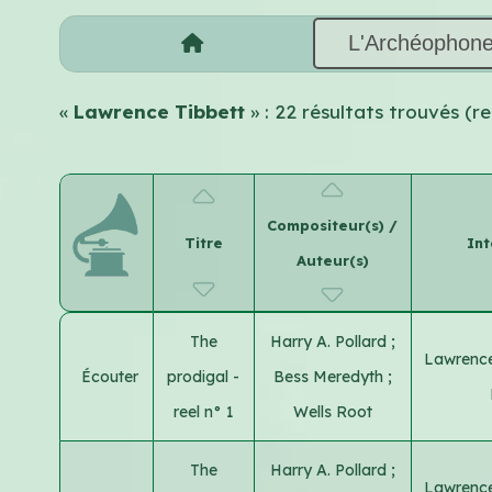
L'Archéophon
«
Lawrence Tibbett
» : 22 résultats trouvés (
Compositeur(s) /
Titre
Int
Auteur(s)
The
Harry A. Pollard
;
Lawrence
Écouter
prodigal -
Bess Meredyth
;
reel n° 1
Wells Root
The
Harry A. Pollard
;
Lawrence