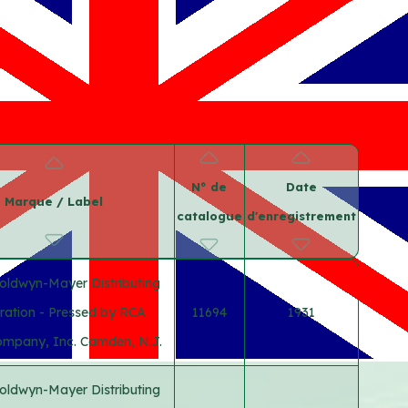
N° de
Date
Marque / Label
catalogue
d'enregistrement
oldwyn-Mayer Distributing
ration - Pressed by RCA
11694
1931
ompany, Inc. Camden, N.J.
oldwyn-Mayer Distributing