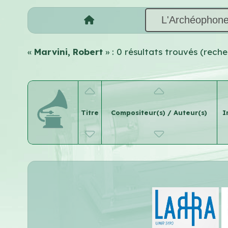
L'Archéophon
«
Marvini, Robert
» : 0 résultats trouvés (rec
Titre
Compositeur(s) / Auteur(s)
I