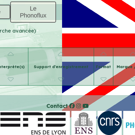
Le
e
Phonoflux
herche avancée)
nterprète(s)
Support d'enregistrement
Format
Marque 
Contact