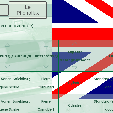
Le
e
Phonoflux
cherche avancée)
Support
ur(s) / Auteur(s)
Interprète(s)
F
d'enregistrement
-Adrien Boïeldieu
;
Pierre
Standard (
Cylindre
gène Scribe
Cornubert
acou
-Adrien Boïeldieu
;
Pierre
Standard (
Cylindre
gène Scribe
Cornubert
acou