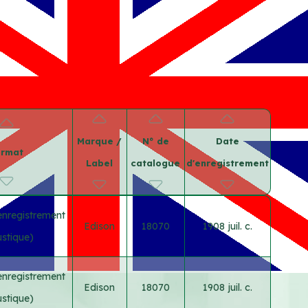
Marque /
N° de
Date
ormat
Label
catalogue
d'enregistrement
enregistrement
Edison
18070
1908 juil. c.
stique)
enregistrement
Edison
18070
1908 juil. c.
stique)