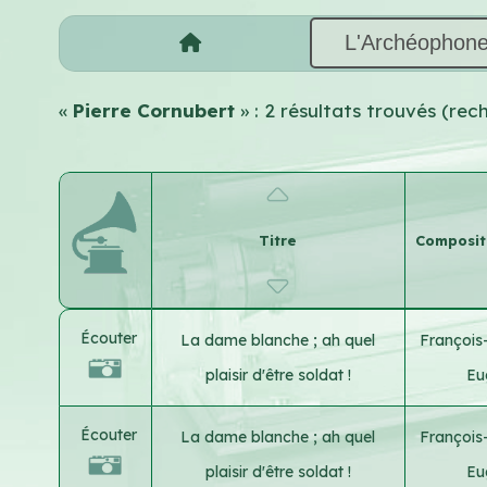
L'Archéophon
«
Pierre Cornubert
» : 2 résultats trouvés (re
Titre
Composite
Écouter
La dame blanche ; ah quel
François
plaisir d'être soldat !
Eu
Écouter
La dame blanche ; ah quel
François
plaisir d'être soldat !
Eu