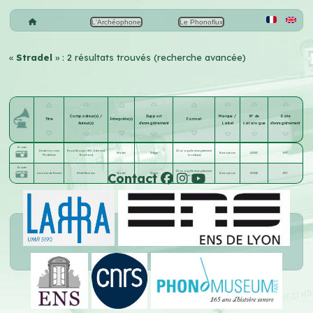
L'Archéophone
Le Phonoflux
«
Stradel
» : 2 résultats trouvés (recherche avancée)
Compositeur(s) /
Support
Marque /
N° de
Date
Titre
Interprète(s)
Format
Auteur(s)
d'enregistrement
Label
catalogue
d'enregistrement
Écouter
Garde ton coeur
Raoul Georges
;
Will
;
Edmond
25 cm aiguille (enregistrement
Stradel
Disque
Gramophone
232317
1907
Madeleine
Bouchaud
acoustique)
Écouter
25 cm aiguille (enregistrement
Contact
Les mains de femmes
Désiré Berniaux
Stradel
Disque
Gramophone
232318
1907
acoustique)