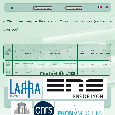
L'Archéophone
Le Phonoflux
«
Chant en langue Picarde
» : 2 résultats trouvés (recherche
avancée)
Compositeur(s) /
Support
Marque /
N° de
Date
Titre
Interprète(s)
Format
Auteur(s)
d'enregistrement
Label
catalogue
d'enregistrement
Écouter
L'carrette à
Victor Absalon
;
Auguste
25 cm aiguille (enregistrement
Line Dariel
Disque
Pathé
PA2670S
1950-01-xx
quiens
Labbé
électrique)
Écouter
L'carrette à
Victor Absalon
;
Auguste
Firzel [Zéphir Émile
25 cm aiguille (enregistrement
Contact
Disque
Cristal
6258
quiens
Labbé
Louis Joets]
électrique)