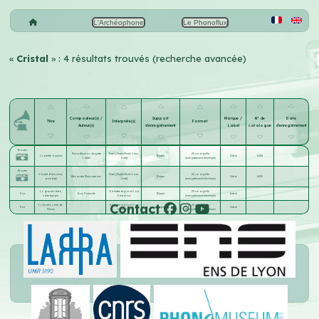
L'Archéophone
Le Phonoflux
«
Cristal
» : 4 résultats trouvés (recherche avancée)
Compositeur(s) /
Support
Marque /
N° de
Date
Titre
Interprète(s)
Format
Auteur(s)
d'enregistrement
Label
catalogue
d'enregistrement
Écouter
Victor Absalon
;
Auguste
Firzel [Zéphir Émile Louis
25 cm aiguille
L'carrette à quiens
Disque
Cristal
6258
Labbé
Joets]
(enregistrement électrique)
Écouter
L'habit d'min vieux
Firzel [Zéphir Émile Louis
25 cm aiguille
Alexandre Desrousseaux
Disque
Cristal
6258
grand-pé
Joets]
(enregistrement électrique)
Lo grando festo,
Orchestre régional Lous
25 cm aiguille
Voir
Jean Vaissade
Disque
Cristal
valse typique
Cantalous
(enregistrement électrique)
Contact
Lo tirorén, valse de
Orchestre régional Lous
25 cm aiguille
Voir
Disque
Cristal
Vienne
Cantalous
(enregistrement électrique)