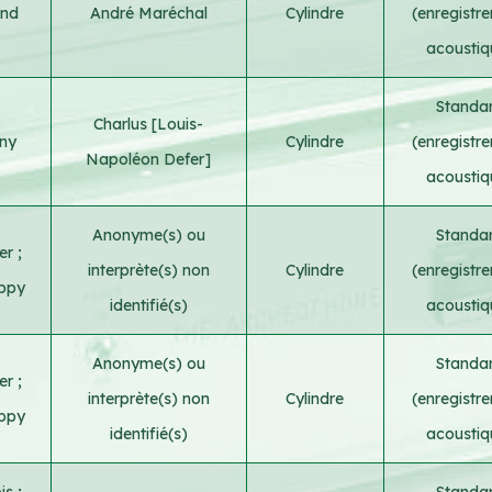
and
André Maréchal
Cylindre
(enregistr
acoustiq
Standa
Charlus [Louis-
rny
Cylindre
(enregistr
Napoléon Defer]
acoustiq
Anonyme(s) ou
Standa
ier
;
interprète(s) non
Cylindre
(enregistr
Appy
identifié(s)
acoustiq
Anonyme(s) ou
Standa
ier
;
interprète(s) non
Cylindre
(enregistr
Appy
identifié(s)
acoustiq
ois
;
Standa