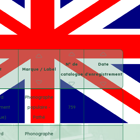
N° de
Date
t
Marque / Label
catalogue
d'enregistrement
rd
Phonographe
ement
populaire -
759
ue)
Pathé
rd
Phonographe