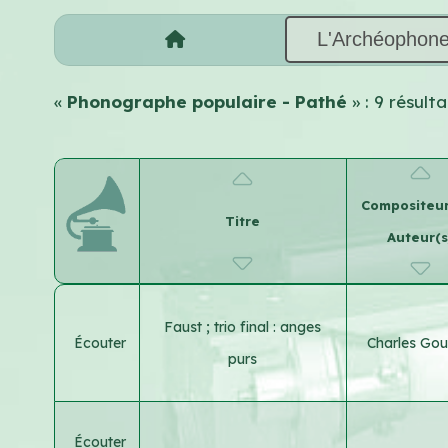
L'Archéophon
«
Phonographe populaire - Pathé
» : 9 résul
Compositeur
Titre
Auteur(s
Faust ; trio final : anges
Écouter
Charles Go
purs
Écouter