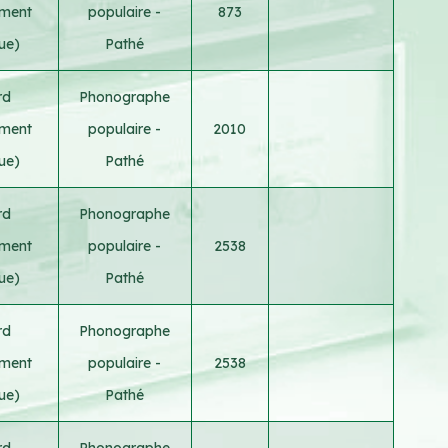
ement
populaire -
873
ue)
Pathé
rd
Phonographe
ement
populaire -
2010
ue)
Pathé
rd
Phonographe
ement
populaire -
2538
ue)
Pathé
rd
Phonographe
ement
populaire -
2538
ue)
Pathé
rd
Phonographe