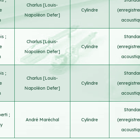
Charlus [Louis-
e
Cylindre
(enregistr
Napoléon Defer]
h
acoustiq
ois
;
Standa
Charlus [Louis-
e
Cylindre
(enregistr
Napoléon Defer]
h
acoustiq
ois
;
Standa
Charlus [Louis-
e
Cylindre
(enregistr
Napoléon Defer]
h
acoustiq
Standa
erti
;
André Maréchal
Cylindre
(enregistr
uy
acoustiq