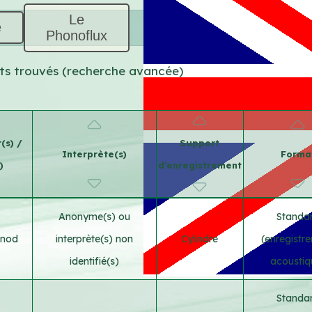
Le
e
Phonoflux
tats trouvés (recherche avancée)
(s) /
Support
Interprète(s)
Forma
)
d'enregistrement
Anonyme(s) ou
Standa
unod
interprète(s) non
Cylindre
(enregistr
identifié(s)
acoustiq
Standa