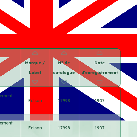
Marque /
N° de
Date
Label
catalogue
d'enregistrement
rement
Edison
17998
1907
rement
Edison
17998
1907