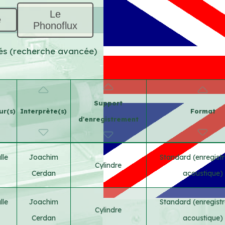
Le
e
Phonoflux
uvés (recherche avancée)
Support
ur(s)
Interprète(s)
Format
d'enregistrement
lle
Joachim
Standard (enregist
Cylindre
Cerdan
acoustique)
lle
Joachim
Standard (enregist
Cylindre
Cerdan
acoustique)