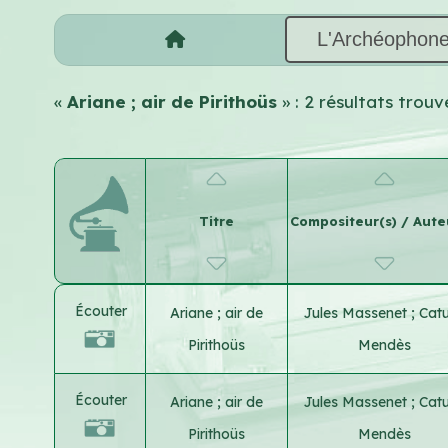
L'Archéophon
«
Ariane ; air de Pirithoüs
» : 2 résultats tro
Titre
Compositeur(s) / Aute
Écouter
Ariane ; air de
Jules Massenet
;
Catu
Pirithoüs
Mendès
Écouter
Ariane ; air de
Jules Massenet
;
Catu
Pirithoüs
Mendès