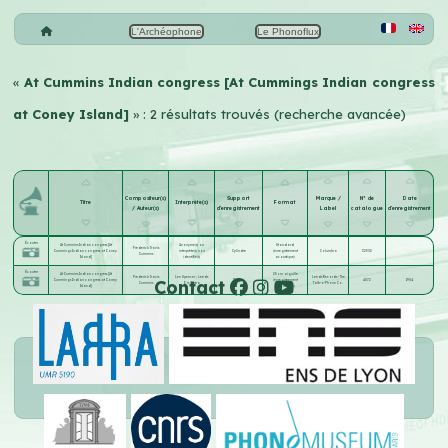
L'Archéophone
Le Phonoflux
«
At Cummins Indian congress [At Cummings Indian congress
at Coney Island]
» : 2 résultats trouvés (recherche avancée)
Compositeur(s)
Support
Marque /
N° de
Date
Titre
Interprète(s)
Format
/ Auteur(s)
d'enregistrement
Label
catalogue
d'enregistrement
Écouter
At Cummins Indian congress [At
Anonyme(s) ou
Standard
Frederick Travis
Cummings Indian congress at Coney
interprète(s) non
Cylindre
(enregistrement
Columbia
32302
Cummins
Island]
identifié(s)
acoustique)
Écouter
At Cummins Indian congress [At
25 cm aiguille
Frederick Travis
Len Spencer
;
Leeds
Leeds Records - The
Contact
Cummings Indian congress at Coney
Disque
(enregistrement
4072
1904
Cummins
Orchestra
Talk-o-Phone Co.
Island]
acoustique)