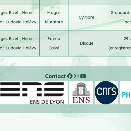
ges Bizet
;
Henri
Magali
Standard 
Cylindre
ac
;
Ludovic Halévy
Muratore
aco
ges Bizet
;
Henri
Emma
29 
Disque
ac
;
Ludovic Halévy
Calvé
(enregistr
Contact