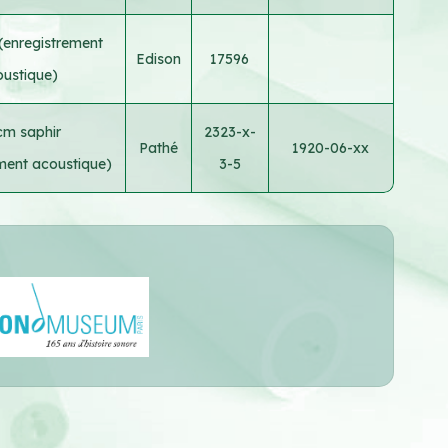
(enregistrement
Edison
17596
ustique)
cm saphir
2323-x-
Pathé
1920-06-xx
ement acoustique)
3-5