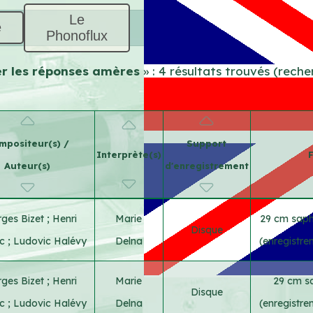
Le
e
Phonoflux
ter les réponses amères
» : 4 résultats trouvés (rech
mpositeur(s) /
Support
Interprète(s)
Auteur(s)
d'enregistrement
ges Bizet
;
Henri
Marie
29 cm saphi
Disque
ac
;
Ludovic Halévy
Delna
(enregistr
ges Bizet
;
Henri
Marie
29 cm sa
Disque
ac
;
Ludovic Halévy
Delna
(enregistr