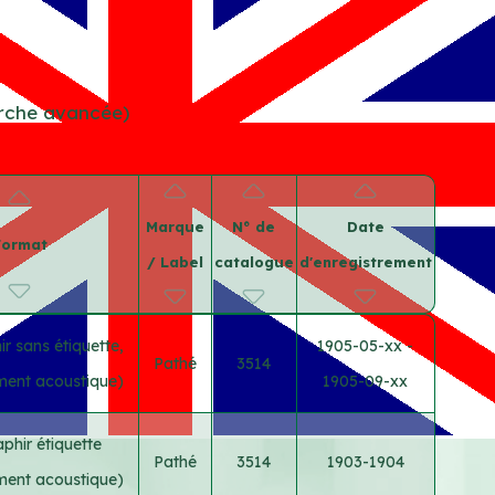
erche avancée)
Marque
N° de
Date
Format
/ Label
catalogue
d'enregistrement
r sans étiquette,
1905-05-xx -
Pathé
3514
ement acoustique)
1905-09-xx
phir étiquette
Pathé
3514
1903-1904
ement acoustique)