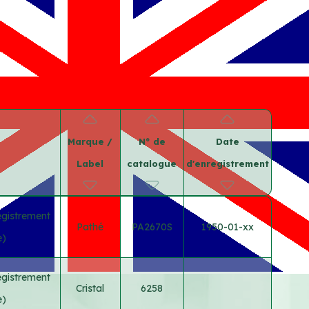
Marque /
N° de
Date
Label
catalogue
d'enregistrement
egistrement
Pathé
PA2670S
1950-01-xx
e)
egistrement
Cristal
6258
e)