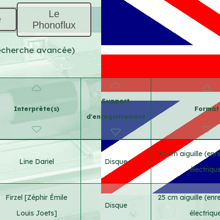
Le
e
Phonoflux
(recherche avancée)
Support
Interprète(s)
Format
d'enregistrement
25 cm aiguille (enr
Line Dariel
Disque
électriqu
Firzel [Zéphir Émile
25 cm aiguille (enr
Disque
Louis Joets]
électriqu