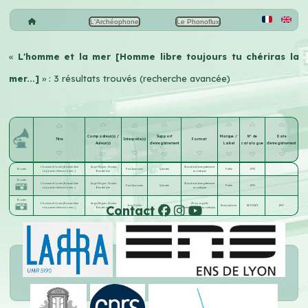
L'Archéophone
Le Phonoflux
«
L'homme et la mer [Homme libre toujours tu chériras la
mer...]
» : 3 résultats trouvés (recherche avancée)
Compositeur(s) /
Support
Marque /
N° de
Date
Titre
Interprète(s)
Format
Auteur(s)
d'enregistrement
Label
catalogue
d'enregistrement
L'homme et la mer [Homme libre
Ange Flégier
;
Charles
Standard (enregistrement
Écouter
Paul Aumonier
Cylindre
Pathé
1792
toujours tu chériras la mer...]
Baudelaire
acoustique)
Écouter
L'homme et la mer [Homme libre
Ange Flégier
;
Charles
Standard (enregistrement
Paul Aumonier
Cylindre
Pathé
1792
toujours tu chériras la mer...]
Baudelaire
acoustique)
Écouter
L'homme et la mer [Homme libre
Ange Flégier
;
Charles
25 cm aiguille
Contact
Jean Vallier
Disque
Gramophone
GC-3-32171
1907
toujours tu chériras la mer...]
Baudelaire
(enregistrement acoustique)