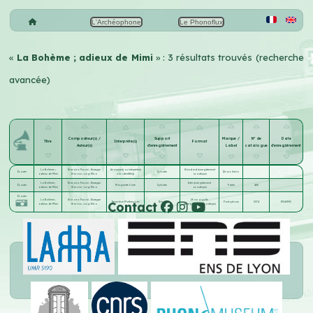
L'Archéophone
Le Phonoflux
«
La Bohème ; adieux de Mimi
» : 3 résultats trouvés (recherche
avancée)
Compositeur(s) /
Support
Marque /
N° de
Date
Titre
Interprète(s)
Format
Auteur(s)
d'enregistrement
Label
catalogue
d'enregistrement
La Bohème ;
Giacomo Puccini
;
Giuseppe
Anonyme(s) ou interprète(s)
Standard (enregistrement
Écouter
Cylindre
Álvaro Ureña
adieux de Mimi
Giacosa
;
Luigi Illica
non identifié(s)
acoustique)
La Bohème ;
Giacomo Puccini
;
Giuseppe
Inter (enregistrement
Écouter
Marguerite Carré
Cylindre
Pathé
488
adieux de Mimi
Giacosa
;
Luigi Illica
acoustique)
Écouter
La Bohème ;
Giacomo Puccini
;
Giuseppe
25 cm aiguille
Contact
Geneviève Mathieu-Lutz
Disque
Pantophone
2074
1904-1905
adieux de Mimi
Giacosa
;
Luigi Illica
(enregistrement acoustique)