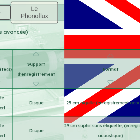
Le
e
Phonoflux
he avancée)
Support
ète(s)
Format
d'enregistrement
te
Disque
25 cm aiguille (enregistrement aco
ert
te
29 cm saphir sans étiquette, (enreg
Disque
ert
acoustique)