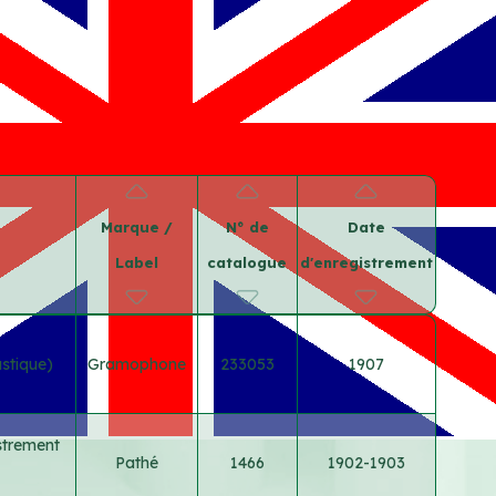
Marque /
N° de
Date
Label
catalogue
d'enregistrement
ustique)
Gramophone
233053
1907
istrement
Pathé
1466
1902-1903