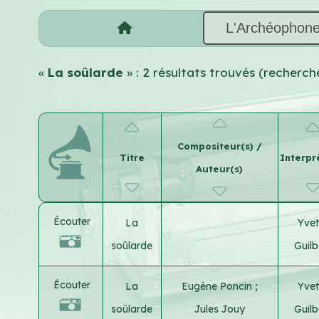
L'Archéophon
«
La soûlarde
» : 2 résultats trouvés (recherc
Compositeur(s) /
Titre
Interpr
Auteur(s)
Écouter
La
Yvet
soûlarde
Guilb
Écouter
La
Eugène Poncin
;
Yvet
soûlarde
Jules Jouy
Guilb