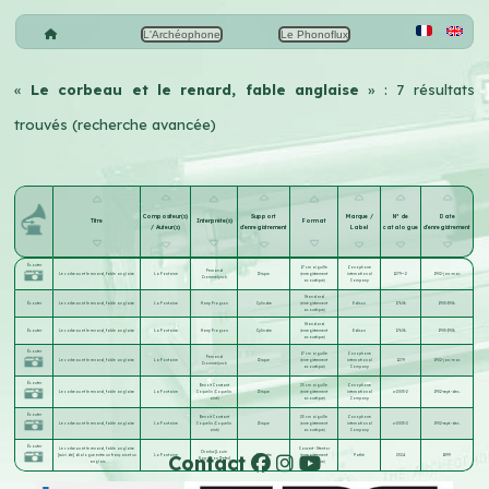
L'Archéophone
Le Phonoflux
«
Le corbeau et le renard, fable anglaise
» : 7 résultats
trouvés (recherche avancée)
Compositeur(s)
Support
Marque /
N° de
Date
Titre
Interprète(s)
Format
/ Auteur(s)
d'enregistrement
Label
catalogue
d'enregistrement
Écouter
17 cm aiguille
Zonophone
Fernand
Le corbeau et le renard, fable anglaise
La Fontaine
Disque
(enregistrement
international
1279—2
1902-jan.-mar.
Crommelynck
acoustique)
Company
Standard
Écouter
Le corbeau et le renard, fable anglaise
La Fontaine
Harry Fragson
Cylindre
(enregistrement
Edison
17606
1905-1906
acoustique)
Standard
Écouter
Le corbeau et le renard, fable anglaise
La Fontaine
Harry Fragson
Cylindre
(enregistrement
Edison
17606
1905-1906
acoustique)
Écouter
17 cm aiguille
Zonophone
Fernand
Le corbeau et le renard, fable anglaise
La Fontaine
Disque
(enregistrement
international
1279
1902-jan.-mar.
Crommelynck
acoustique)
Company
Écouter
Benoît Constant
25 cm aiguille
Zonophone
Le corbeau et le renard, fable anglaise
La Fontaine
Coquelin (Coquelin
Disque
(enregistrement
international
x-2003-2
1902-sept.-dec.
aîné)
acoustique)
Company
Écouter
Benoît Constant
25 cm aiguille
Zonophone
Le corbeau et le renard, fable anglaise
La Fontaine
Coquelin (Coquelin
Disque
(enregistrement
international
x-2003-2
1902-sept.-dec.
aîné)
acoustique)
Company
Écouter
Le corbeau et le renard, fable anglaise
Concert - Stentor
Charlus [Louis-
Contact
[suivi de] dialogue entre un français et un
La Fontaine
Cylindre
(enregistrement
Pathé
2524
1899
Napoléon Defer]
anglais
acoustique)