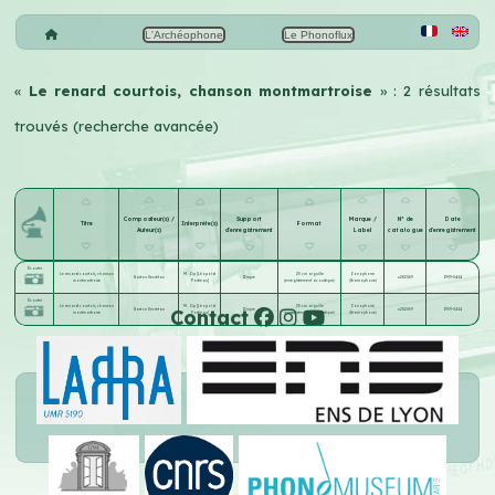
L'Archéophone
Le Phonoflux
«
Le renard courtois, chanson montmartroise
» : 2 résultats
trouvés (recherche avancée)
Compositeur(s) /
Support
Marque /
N° de
Date
Titre
Interprète(s)
Format
Auteur(s)
d'enregistrement
Label
catalogue
d'enregistrement
Écouter
Le renard courtois, chanson
M. Zip [Léopold
25 cm aiguille
Zonophone
Gaston Secrétan
Disque
x282069
1909-04-14
montmartroise
Postieau]
(enregistrement acoustique)
(Gramophone)
Écouter
Le renard courtois, chanson
M. Zip [Léopold
25 cm aiguille
Zonophone
Contact
Gaston Secrétan
Disque
x282069
1909-04-14
montmartroise
Postieau]
(enregistrement acoustique)
(Gramophone)