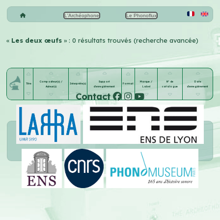
L'Archéophone
Le Phonoflux
«
Les deux œufs
» : 0 résultats trouvés (recherche avancée)
Compositeur(s) /
Support
Marque /
N° de
Date
Titre
Interprète(s)
Format
Auteur(s)
d'enregistrement
Label
catalogue
d'enregistrement
Contact