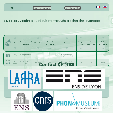
L'Archéophone
Le Phonoflux
«
Nos souvenirs
» : 2 résultats trouvés (recherche avancée)
Compositeur(s) /
Support
Marque /
N° de
Date
Titre
Interprète(s)
Format
Auteur(s)
d'enregistrement
Label
catalogue
d'enregistrement
Écouter
Nos
Raoul Georges
;
Edgard
29 cm saphir sans étiquette,
Emma Liébel
Disque
Pathé
1201
1913-05-xx
souvenirs
Favart
(enregistrement acoustique)
Écouter
Nos
Raoul Georges
;
Edgard
29 cm saphir sans étiquette,
Contact
Emma Liébel
Disque
Pathé
1201
1913-05-xx
souvenirs
Favart
(enregistrement acoustique)