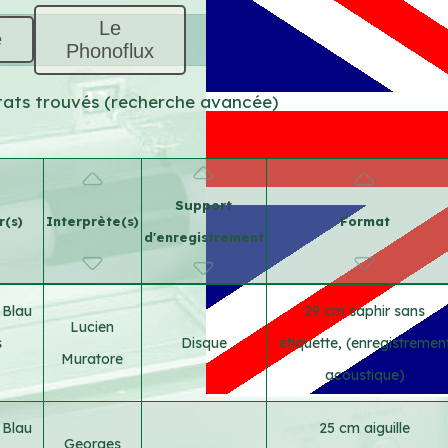
Le
e
Phonoflux
ultats trouvés (recherche avancée)
Support
r(s)
Interprète(s)
Format
d'enregistrement
 Blau
29 cm saphir sans
Lucien
s
Disque
étiquette, (enregistremen
Muratore
acoustique)
 Blau
25 cm aiguille
Georges