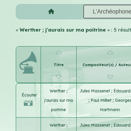
L'Archéophon
«
Werther ; j'aurais sur ma poitrine
» : 5 rés
Titre
Compositeur(s) / Auteu
Werther ;
Jules Massenet
;
Édouard
Écouter
j'aurais sur ma
;
Paul Milliet
;
George
poitrine
Hartmann
Werther ;
Jules Massenet
;
Édouard