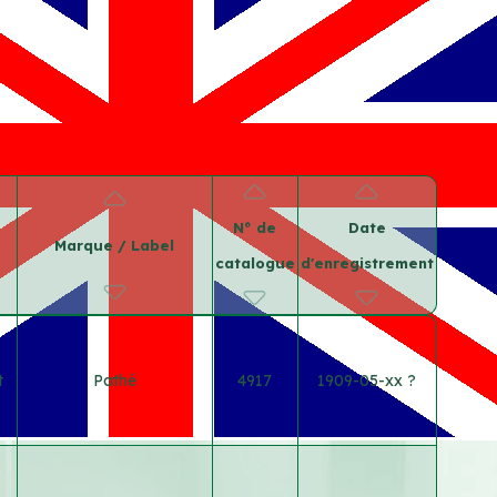
N° de
Date
Marque / Label
catalogue
d'enregistrement
t
Pathé
4917
1909-05-xx ?