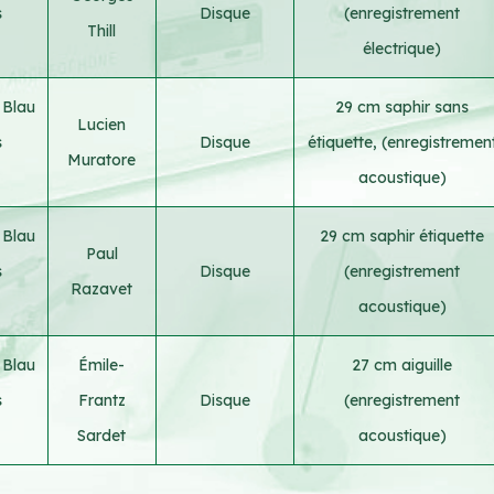
s
Disque
(enregistrement
Thill
électrique)
 Blau
29 cm saphir sans
Lucien
s
Disque
étiquette, (enregistremen
Muratore
acoustique)
 Blau
29 cm saphir étiquette
Paul
s
Disque
(enregistrement
Razavet
acoustique)
 Blau
Émile-
27 cm aiguille
s
Frantz
Disque
(enregistrement
Sardet
acoustique)