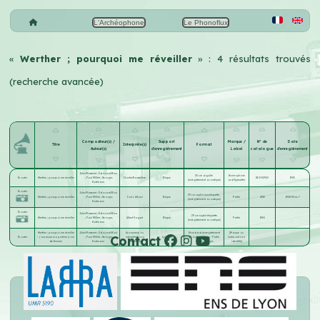
L'Archéophone
Le Phonoflux
«
Werther ; pourquoi me réveiller
» : 4 résultats trouvés
(recherche avancée)
Compositeur(s) /
Support
Marque /
N° de
Date
Titre
Interprète(s)
Format
Auteur(s)
d'enregistrement
Label
catalogue
d'enregistrement
Jules Massenet
;
Édouard Blau
25 cm aiguille
Gramophone
Écouter
Werther ; pourquoi me réveiller
;
Paul Milliet
;
Georges
Charles Rousselière
Disque
GC-2-32920
1903
(enregistrement acoustique)
and Typewriter
Hartmann
Écouter
Jules Massenet
;
Édouard Blau
29 cm saphir sans étiquette,
Werther ; pourquoi me réveiller
;
Paul Milliet
;
Georges
Carlo Albani
Disque
Pathé
4910
1908-03-xx ?
(enregistrement acoustique)
Hartmann
Écouter
Jules Massenet
;
Édouard Blau
29 cm saphir étiquette
Werther ; pourquoi me réveiller
;
Paul Milliet
;
Georges
Albert Vaguet
Disque
Pathé
191-5
(enregistrement acoustique)
Hartmann
Werther ; pourquoi me réveiller
Jules Massenet
;
Édouard Blau
Anonyme(s) ou
Standard (enregistrement
[Marque ou
Contact
Écouter
– j'aurais sur ma poitrine (voix
;
Paul Milliet
;
Georges
interprète(s) non
Cylindre
acoustique) long - Pathé
fabricant non
de femme)
Hartmann
identifié(s)
blank (enregis
identifié]