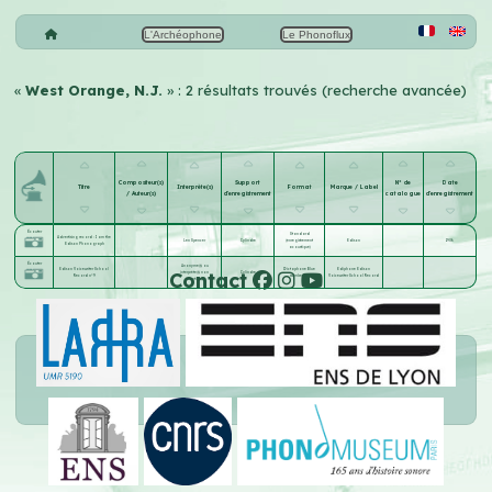
L'Archéophone
Le Phonoflux
«
West Orange, N.J.
» : 2 résultats trouvés (recherche avancée)
Compositeur(s)
Support
N° de
Date
Titre
Interprète(s)
Format
Marque / Label
/ Auteur(s)
d'enregistrement
catalogue
d'enregistrement
Écouter
Standard
Advertising record : I am the
Len Spencer
Cylindre
(enregistrement
Edison
1906
Edison Phonograph
acoustique)
Écouter
Anonyme(s) ou
Edison Voicewriter School
Dictaphone Blue
Ediphone Edison
Contact
interprète(s) non
Cylindre
Record n°9
Amberol
Voicewriter School Record
identifié(s)