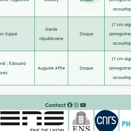
acoustiq
17 cm aigu
Garde
on Suppé
Disque
(enregistr
républicaine
acoustiq
17 cm aigu
rdi
;
Édouard
Auguste Affre
Disque
(enregistr
prez
acoustiq
Contact