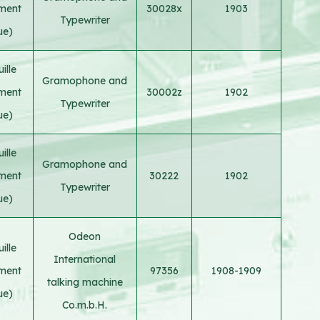
ement
30028x
1903
Typewriter
ue)
ille
Gramophone and
ement
30002z
1902
Typewriter
ue)
ille
Gramophone and
ement
30222
1902
Typewriter
ue)
Odeon
ille
International
ement
97356
1908-1909
talking machine
ue)
Co.m.b.H.