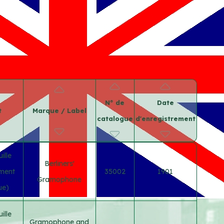
N° de
Date
t
Marque / Label
catalogue
d'enregistrement
ille
Berliners'
ement
35002
1901
Gramophone
ue)
ille
Gramophone and