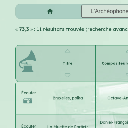
L'Archéophon
«
73,3
» : 11 résultats trouvés (recherche avanc
Titre
Compositeur(
Écouter
Bruxelles, polka
Octave-Ang
Daniel-Franço
Écouter
La Muette de Portici ;