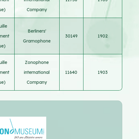
ue)
Company
ille
Berliners'
ement
30149
1902
Gramophone
ue)
ille
Zonophone
ement
international
11640
1903
ue)
Company