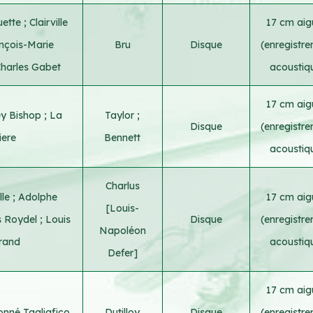
uette
;
Clairville
17 cm aigu
nçois-Marie
Bru
Disque
(enregistr
harles Gabet
acoustiq
17 cm aigu
ey Bishop
;
La
Taylor
;
Disque
(enregistr
iere
Bennett
acoustiq
Charlus
lle
;
Adolphe
17 cm aigu
[Louis-
s Roydel
;
Louis
Disque
(enregistr
Napoléon
rand
acoustiq
Defer]
17 cm aigu
nné Tagliafico
Dutilloy
Disque
(enregistr