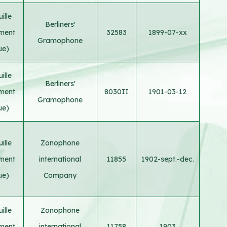
ille
Berliners'
ement
32583
1899-07-xx
Gramophone
ue)
ille
Berliners'
ement
8030II
1901-03-12
Gramophone
ue)
ille
Zonophone
ement
international
11855
1902-sept.-dec.
ue)
Company
ille
Zonophone
ement
international
11758
1903