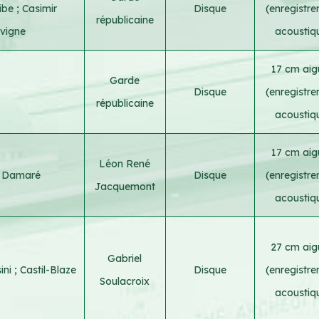
ribe
;
Casimir
Disque
(enregistr
républicaine
vigne
acoustiq
17 cm aigu
Garde
Disque
(enregistr
républicaine
acoustiq
17 cm aigu
Léon René
 Damaré
Disque
(enregistr
Jacquemont
acoustiq
27 cm aigu
Gabriel
ini
;
Castil-Blaze
Disque
(enregistr
Soulacroix
acoustiq