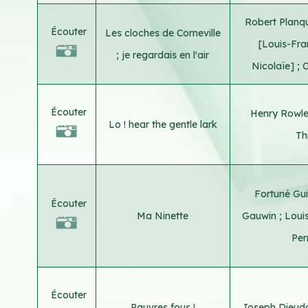
Robert Planq
Écouter
Les cloches de Corneville
[Louis-Fra
; je regardais en l'air
Nicolaïe]
;
C
Écouter
Henry Rowl
Lo ! hear the gentle lark
Th
Fortuné Gui
Écouter
Ma Ninette
Gauwin
;
Loui
Per
Écouter
Pauvres fous !
Joseph Dieudo