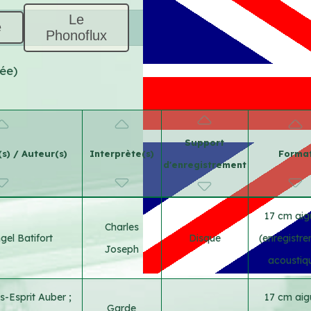
Le
e
Phonoflux
ée)
Support
s) / Auteur(s)
Interprète(s)
Forma
d'enregistrement
17 cm aigu
Charles
el Batifort
Disque
(enregistr
Joseph
acoustiq
is-Esprit Auber
;
17 cm aigu
Garde