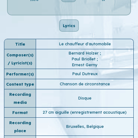
Lyrics
Le chauffeur d'automobile
Title
Bernard Holzer
;
Composer(s)
Paul Briollet
;
/ Lyricist(s)
Ernest Gerny
Paul Dutreux
Performer(s)
Chanson de circonstance
Content type
Recording
Disque
media
27 cm aiguille (enregistrement acoustique)
Format
Recording
Bruxelles, Belgique
place