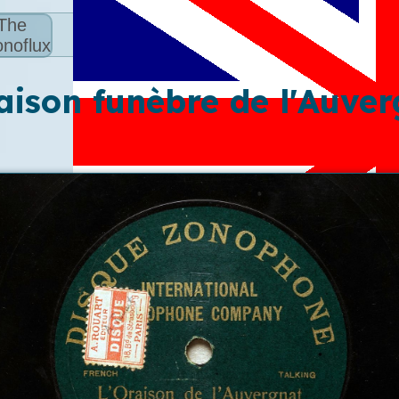
The
noflux
aison funèbre de l'Auve