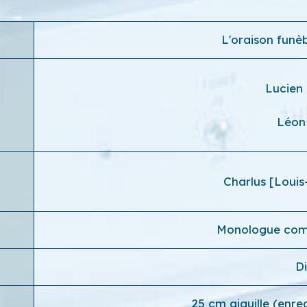
L'oraison funè
Lucien
Léon
Charlus [Loui
Monologue comi
D
25 cm aiguille (enr