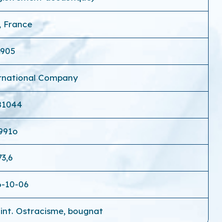
, France
1905
rnational Company
81044
991o
73,6
6-10-06
oint. Ostracisme, bougnat