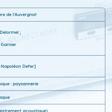
bre de l'Auvergnat
 Delormel
;
 Garnier
s-Napoléon Defer]
que : paysannerie
isque
egistrement acoustique)