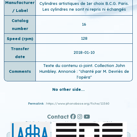
Manufacturer
Cylindres artistiques de 1er choix B.C.G. Paris.
Les cylindres ne sont ni repris ni échangés
/ Label
Catalog
16
number
128
Speed ​​(rpm)
Transfer
2018-01-10
date
Texte du contenu ci-joint. Collection John
Comments
Humbley. Annoncé : "chanté par M. Devriès de
l'opéra"
No other side...
Permalink :
https://www.phonobase.org/fiche/11560
Contact
Old display :
http://www.old.phonobase.org/fiche/11560