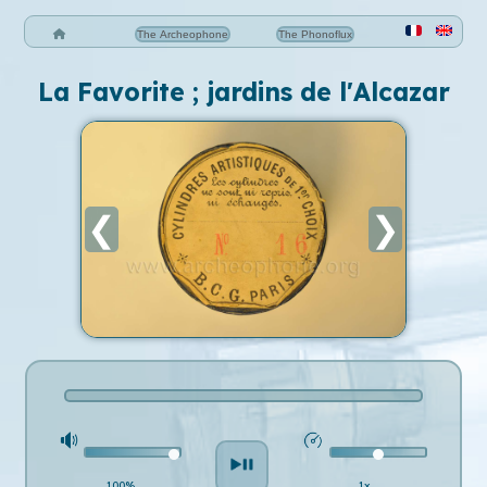
The Archeophone
The Phonoflux
La Favorite ; jardins de l'Alcazar
❮
❯
100%
1x