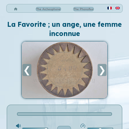
The Archeophone
The Phonoflux
La Favorite ; un ange, une femme
inconnue
❮
❯