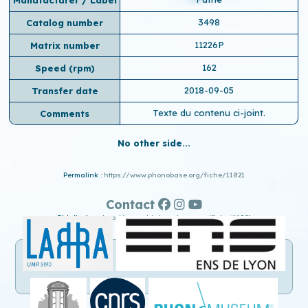
3498
Catalog number
11226P
Matrix number
162
Speed ​​(rpm)
2018-09-05
Transfer date
Texte du contenu ci-joint.
Comments
No other side...
Permalink :
https://www.phonobase.org/fiche/11821
Contact
Old display :
http://www.old.phonobase.org/fiche/11821