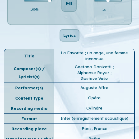
100%
1x
Lyrics
La Favorite ; un ange, une femme
Title
inconnue
Gaetano Donizetti
;
Composer(s) /
Alphonse Royer
;
Lyricist(s)
Gustave Vaëz
Auguste Affre
Performer(s)
Opéra
Content type
Cylindre
Recording media
Inter (enregistrement acoustique)
Format
Paris, France
Recording place
Pathé
Manufacturer / Label