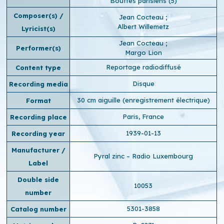
Bouffes parisiens (5)
Composer(s) /
Jean Cocteau
;
Albert Willemetz
Lyricist(s)
Jean Cocteau
;
Performer(s)
Margo Lion
Reportage radiodiffusé
Content type
Disque
Recording media
30 cm aiguille (enregistrement électrique)
Format
Paris, France
Recording place
1939-01-13
Recording year
Manufacturer /
Pyral zinc – Radio Luxembourg
Label
Double side
10053
number
5301-3858
Catalog number