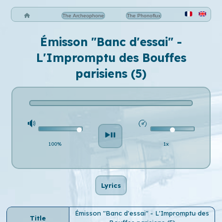
The Archeophone
The Phonoflux
Émisson "Banc d'essai" -
L'Impromptu des Bouffes
parisiens (5)
100%
1x
Lyrics
Émisson "Banc d'essai" - L'Impromptu des
Title