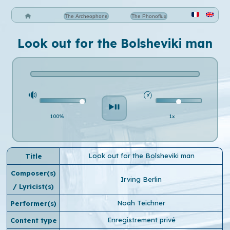
The Archeophone
The Phonoflux
Look out for the Bolsheviki man
100%
1x
Look out for the Bolsheviki man
Title
Composer(s)
Irving Berlin
/ Lyricist(s)
Noah Teichner
Performer(s)
Enregistrement privé
Content type