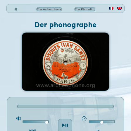
The Archeophone
The Phonoflux
Der phonographe
100%
1x