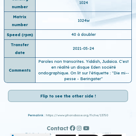
1024
number
Matrix
1024w
number
40 à doubler
Speed ​​(rpm)
Transfer
2021-05-24
date
Paroles non transcrites. Yiddish, Judaica. C'est
en réalité un disque Eden société
Comments
ondographique. On lit sur l'étiquette : "Die mi--
pesse - Beringater"
Flip to see the other side !
Permalink :
https://www.phonobase.org/fiche/13750
Contact
Old display :
http://www.old.phonobase.org/fiche/13750