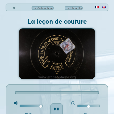
The Archeophone
The Phonoflux
La leçon de couture
100%
1x