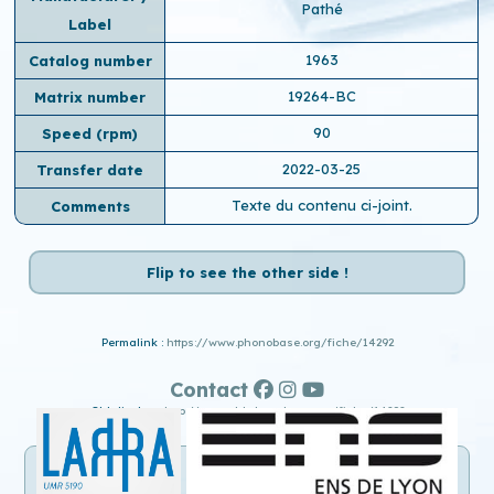
Pathé
Label
1963
Catalog number
19264-BC
Matrix number
90
Speed ​​(rpm)
2022-03-25
Transfer date
Texte du contenu ci-joint.
Comments
Flip to see the other side !
Permalink :
https://www.phonobase.org/fiche/14292
Contact
Old display :
http://www.old.phonobase.org/fiche/14292