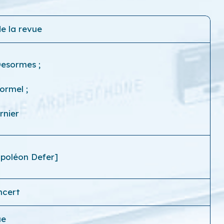
e la revue
 Desormes
;
lormel
;
rnier
apoléon Defer]
ncert
ue