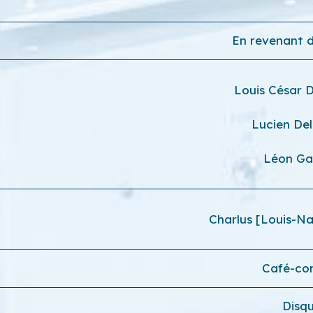
En revenant d
Louis César
Lucien De
Léon Ga
Charlus [Louis-N
Café-co
Disq