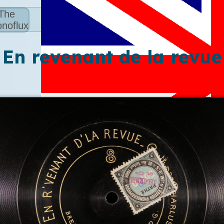
The
noflux
En revenant de la revue