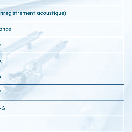
(enregistrement acoustique)
rance
0
é
5
7
-G