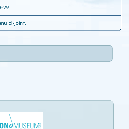
3-29
nu ci-joint.