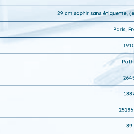
29 cm saphir sans étiquette, 
Paris, F
191
Path
264
188
25186
89