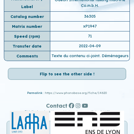
Co.m.b.H.
Label
36305
Catalog number
xP1947
Matrix number
71
Speed ​​(rpm)
2022-04-09
Transfer date
Texte du contenu ci-joint. Déménageurs
Comments
Flip to see the other side !
Permalink :
https://www.phonobase.org/fiche/14620
Contact
Old display :
http://www.old.phonobase.org/fiche/14620