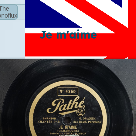
The
noflux
Je m'aime