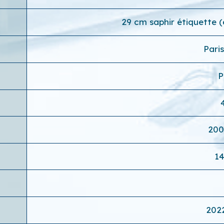
29 cm saphir étiquette 
Pari
P
200
14
202