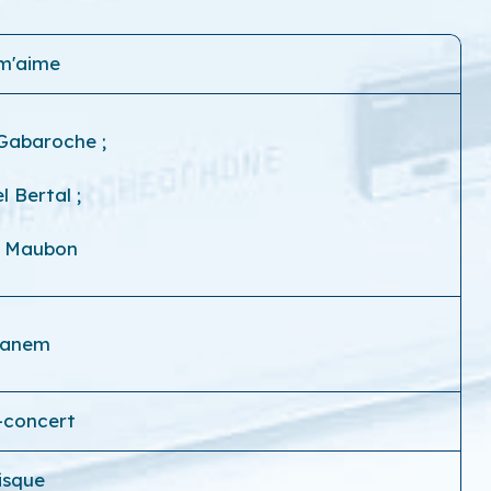
m'aime
 Gabaroche
;
l Bertal
;
s Maubon
ranem
-concert
isque