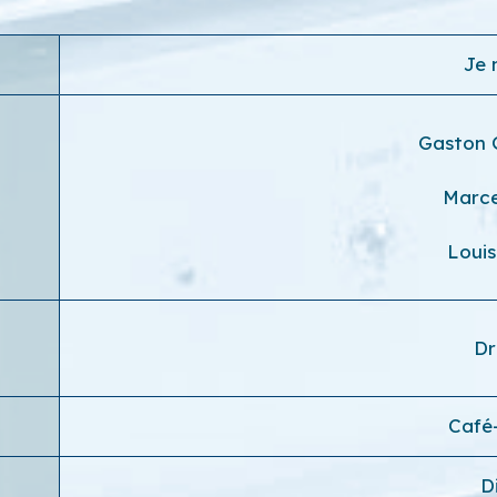
Je 
Gaston
Marce
Loui
D
Café
D