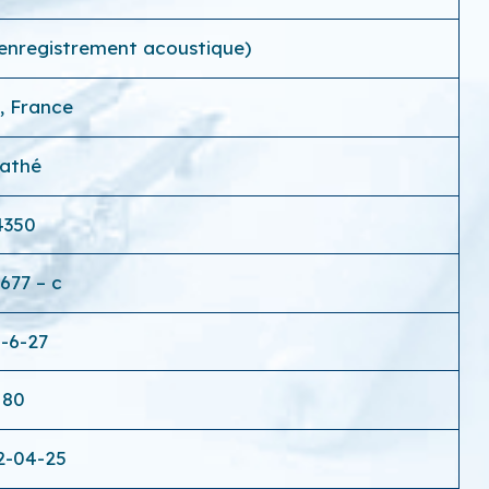
(enregistrement acoustique)
s, France
athé
4350
677 – c
-6-27
80
2-04-25