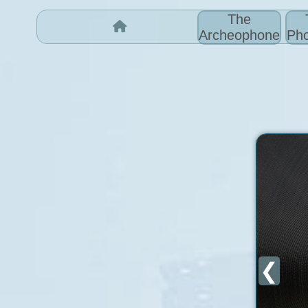
The
Archeophone
Pho
❮