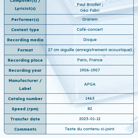
Composer(s) /
Paul Briollet
;
Lyricist(s)
Géo Fabri
Dranem
Performer(s)
Café-concert
Content type
Disque
Recording media
27 cm aiguille (enregistrement acoustique)
Format
Paris, France
Recording place
1906-1907
Recording year
Manufacturer /
APGA
Label
1463
Catalog number
82
Speed ​​(rpm)
2023-01-12
Transfer date
Texte du contenu ci-joint.
Comments