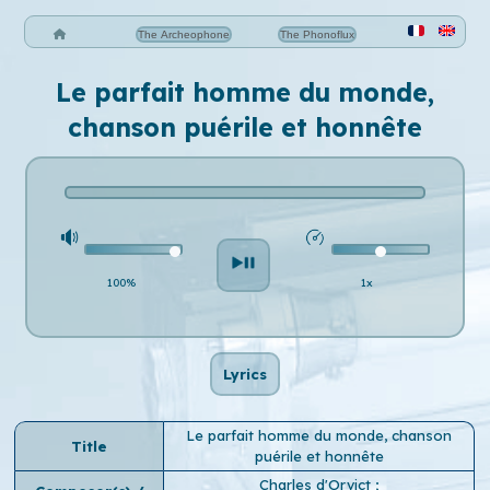
The Archeophone
The Phonoflux
Le parfait homme du monde,
chanson puérile et honnête
100%
1x
Lyrics
Le parfait homme du monde, chanson
Title
puérile et honnête
Charles d'Orvict
;