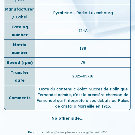
Manufacturer
Pyral zinc – Radio Luxembourg
/ Label
Catalog
724A
number
Matrix
188
number
78
Speed ​​(rpm)
Transfer
2025-05-18
date
Texte du contenu ci-joint. Succès de Polin que
Fernandel admire, c'est la première chanson de
Comments
Fernandel qui l'interprète à ses débuts au Palais
de cristal à Marseille en 1913.
No other side...
Permalink :
https://www.phonobase.org/fiche/17353