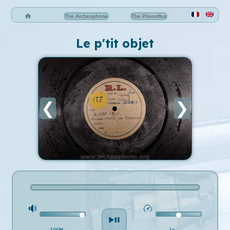
The Archeophone
The Phonoflux
Le p'tit objet
❮
❯
100%
1x