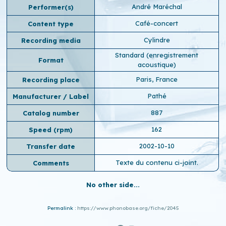
André Maréchal
Performer(s)
Café-concert
Content type
Cylindre
Recording media
Standard (enregistrement
Format
acoustique)
Paris, France
Recording place
Pathé
Manufacturer / Label
887
Catalog number
162
Speed ​​(rpm)
2002-10-10
Transfer date
Texte du contenu ci-joint.
Comments
No other side...
Permalink :
https://www.phonobase.org/fiche/2045