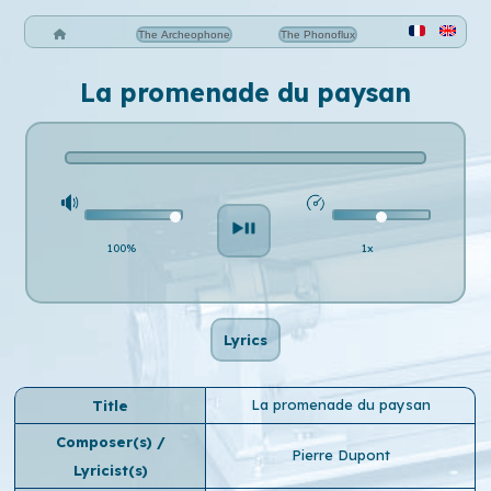
The Archeophone
The Phonoflux
La promenade du paysan
100%
1x
Lyrics
La promenade du paysan
Title
Composer(s) /
Pierre Dupont
Lyricist(s)