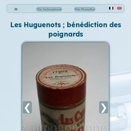
The Archeophone
The Phonoflux
Les Huguenots ; bénédiction des
poignards
❮
❯