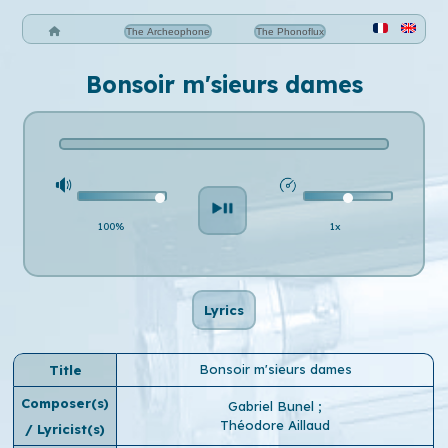
The Archeophone
The Phonoflux
Bonsoir m'sieurs dames
100%
1x
Lyrics
Bonsoir m'sieurs dames
Title
Composer(s)
Gabriel Bunel
;
Théodore Aillaud
/ Lyricist(s)