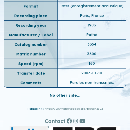
Inter (enregistrement acoustique)
Format
Paris, France
Recording place
1903
Recording year
Pathé
Manufacturer / Label
3354
Catalog number
3600
Matrix number
160
Speed ​​(rpm)
2003-01-10
Transfer date
Paroles non transcrites.
Comments
No other side...
Permalink :
https://www.phonobase.org/fiche/2502
Contact
Old display :
http://www.old.phonobase.org/fiche/2502