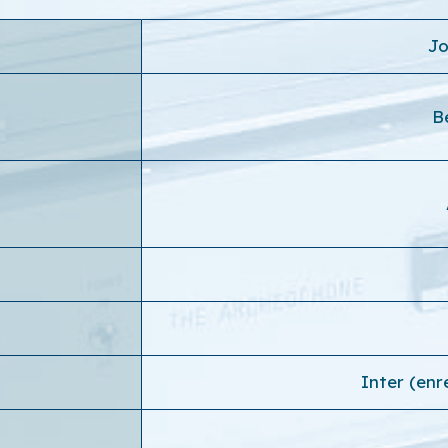
Jo
B
Inter (en