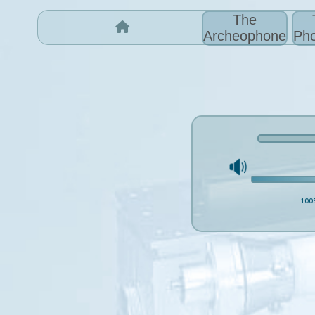
The
Archeophone
Pho
100