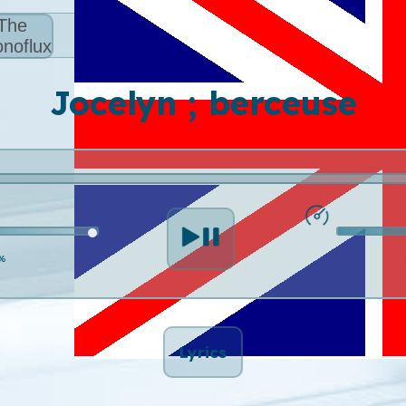
The
noflux
Jocelyn ; berceuse
%
Lyrics